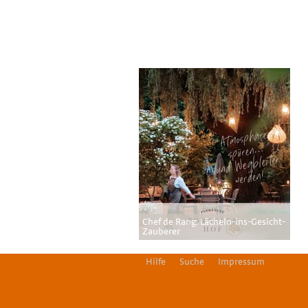
Chef de Rang: Lächeln-ins-Gesicht-
Zauberer
Hilfe
Suche
Impressum