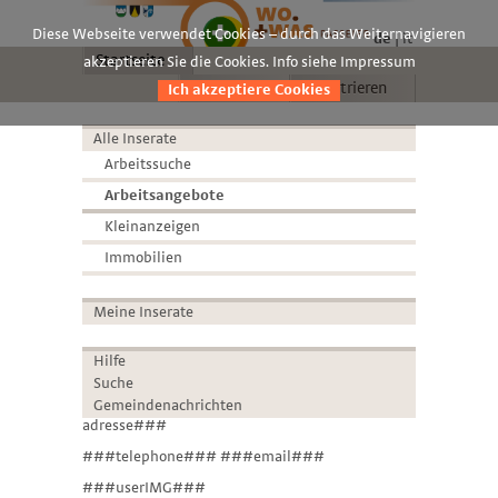
Diese Webseite verwendet Cookies – durch das Weiternavigieren
de
it
Startseite
akzeptieren Sie die Cookies. Info siehe Impressum
Anmelden
Registrieren
Ich akzeptiere Cookies
Alle Inserate
Arbeitssuche
Arbeitsangebote
Kleinanzeigen
Immobilien
Meine Inserate
Hilfe
Suche
Gemeindenachrichten
adresse###
###telephone### ###email###
###userIMG###