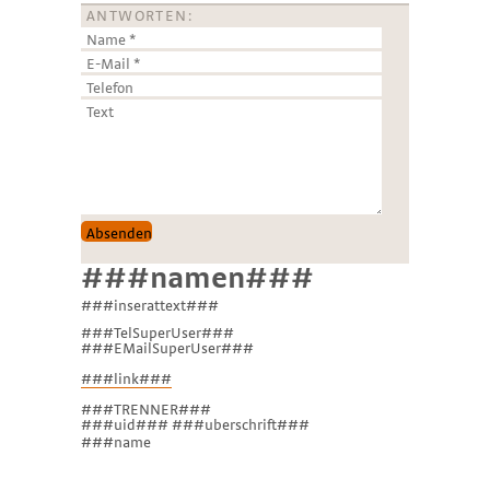
ANTWORTEN:
###namen###
###inserattext###
###TelSuperUser###
###EMailSuperUser###
###link###
###TRENNER###
###uid### ###uberschrift###
###name