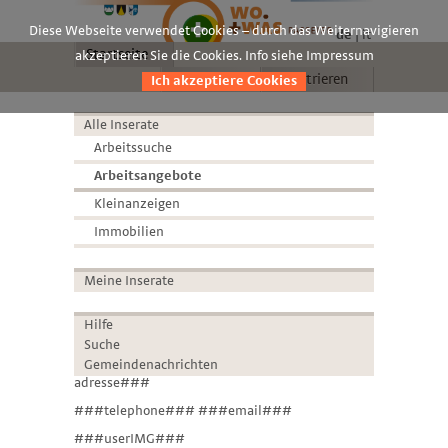
Diese Webseite verwendet Cookies – durch das Weiternavigieren
de
it
Startseite
akzeptieren Sie die Cookies. Info siehe Impressum
Anmelden
Registrieren
Ich akzeptiere Cookies
Alle Inserate
Arbeitssuche
Arbeitsangebote
Kleinanzeigen
Immobilien
Meine Inserate
Hilfe
Suche
Gemeindenachrichten
adresse###
###telephone### ###email###
###userIMG###