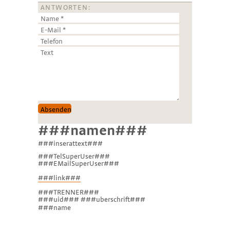
ANTWORTEN:
###namen###
###inserattext###
###TelSuperUser###
###EMailSuperUser###
###link###
###TRENNER###
###uid### ###uberschrift###
###name