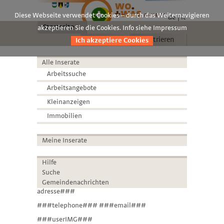
Diese Webseite verwendet Cookies – durch das Weiternavigieren
de
it
Startseite
akzeptieren Sie die Cookies. Info siehe Impressum
Anmelden
Registrieren
Ich akzeptiere Cookies
Alle Inserate
Arbeitssuche
Arbeitsangebote
Kleinanzeigen
Immobilien
Meine Inserate
Hilfe
Suche
Gemeindenachrichten
adresse###
###telephone### ###email###
###userIMG###