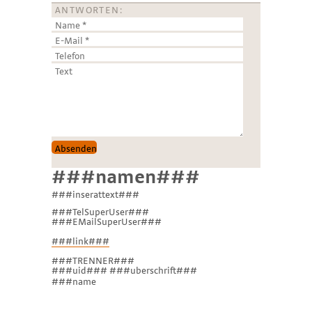
ANTWORTEN:
###namen###
###inserattext###
###TelSuperUser###
###EMailSuperUser###
###link###
###TRENNER###
###uid### ###uberschrift###
###name