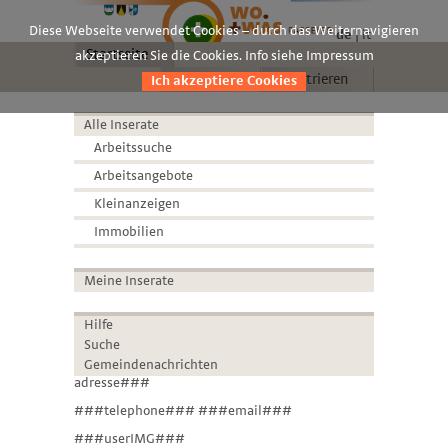
Diese Webseite verwendet Cookies – durch das Weiternavigieren
de
it
Startseite
akzeptieren Sie die Cookies. Info siehe Impressum
Anmelden
Registrieren
Ich akzeptiere Cookies
Alle Inserate
Arbeitssuche
Arbeitsangebote
Kleinanzeigen
Immobilien
Meine Inserate
Hilfe
Suche
Gemeindenachrichten
adresse###
###telephone### ###email###
###userIMG###