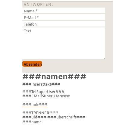
ANTWORTEN:
###namen###
###inserattext###
###TelSuperUser###
###EMailSuperUser###
###link###
###TRENNER###
###uid### ###uberschrift###
###name