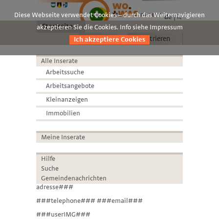
Diese Webseite verwendet Cookies – durch das Weiternavigieren
de
it
Startseite
akzeptieren Sie die Cookies. Info siehe Impressum
Anmelden
Registrieren
Ich akzeptiere Cookies
Alle Inserate
Arbeitssuche
Arbeitsangebote
Kleinanzeigen
Immobilien
Meine Inserate
Hilfe
Suche
Gemeindenachrichten
adresse###
###telephone### ###email###
###userIMG###