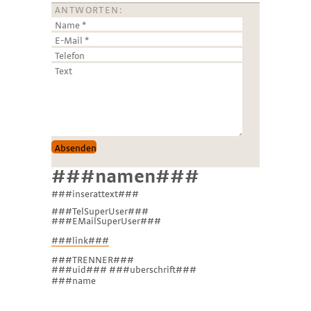
ANTWORTEN:
###namen###
###inserattext###
###TelSuperUser###
###EMailSuperUser###
###link###
###TRENNER###
###uid### ###uberschrift###
###name