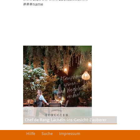
###name
Chef de Rang: Lächeln-ins-Gesicht-Zauberer
Hilfe
Suche
Impressum