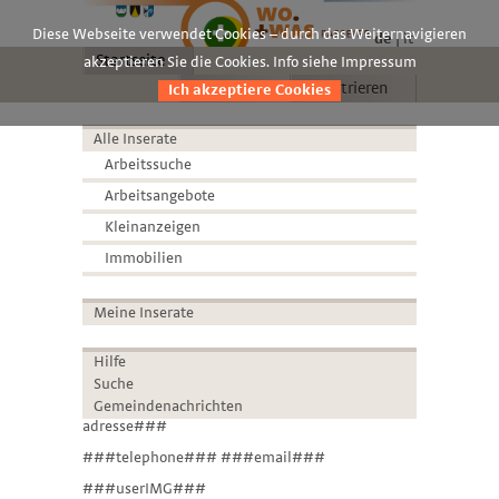
Diese Webseite verwendet Cookies – durch das Weiternavigieren
de
it
Startseite
akzeptieren Sie die Cookies. Info siehe Impressum
Anmelden
Registrieren
Ich akzeptiere Cookies
Alle Inserate
Arbeitssuche
Arbeitsangebote
Kleinanzeigen
Immobilien
Meine Inserate
Hilfe
Suche
Gemeindenachrichten
adresse###
###telephone### ###email###
###userIMG###