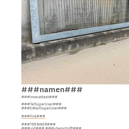
###namen###
###inserattext###
###TelSuperUser###
###EMailSuperUser###
###link###
###TRENNER###
###uid### ###uberschrift###