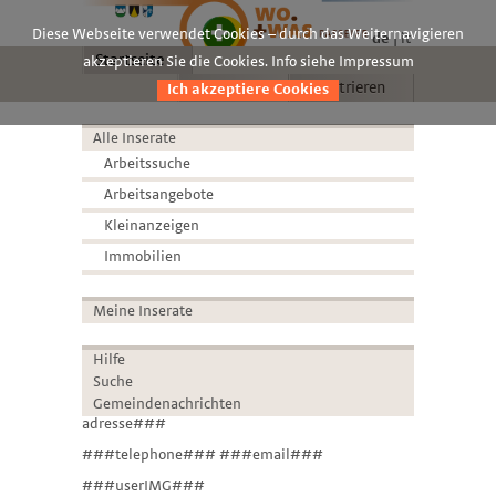
Diese Webseite verwendet Cookies – durch das Weiternavigieren
de
it
Startseite
akzeptieren Sie die Cookies. Info siehe Impressum
Anmelden
Registrieren
Ich akzeptiere Cookies
Alle Inserate
Arbeitssuche
Arbeitsangebote
Kleinanzeigen
Immobilien
Meine Inserate
Hilfe
Suche
Gemeindenachrichten
adresse###
###telephone### ###email###
###userIMG###