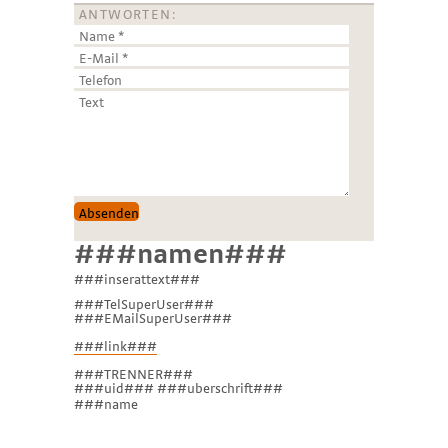
ANTWORTEN:
###namen###
###inserattext###
###TelSuperUser###
###EMailSuperUser###
###link###
###TRENNER###
###uid### ###uberschrift###
###name