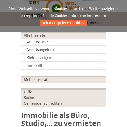
Diese Webseite verwendet Cookies – durch das Weiternavigieren
de
it
Startseite
akzeptieren Sie die Cookies. Info siehe Impressum
Anmelden
Registrieren
Ich akzeptiere Cookies
Alle Inserate
Arbeitssuche
Arbeitsangebote
Kleinanzeigen
Immobilien
Meine Inserate
Hilfe
Suche
Gemeindenachrichten
Immobilie als Büro,
Studio,... zu vermieten