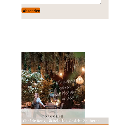
Chef de Rang: Lächeln-ins-Gesicht-Zauberer