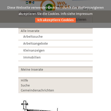
Diese Webseite verwendet Cookies – durch das Weiternavigieren
de
it
Startseite
akzeptieren Sie die Cookies. Info siehe Impressum
Anmelden
Registrieren
Ich akzeptiere Cookies
Alle Inserate
Arbeitssuche
Arbeitsangebote
Kleinanzeigen
Immobilien
Meine Inserate
Hilfe
Suche
Gemeindenachrichten