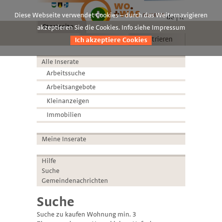
Diese Webseite verwendet Cookies – durch das Weiternavigieren
de
it
Startseite
akzeptieren Sie die Cookies. Info siehe Impressum
Anmelden
Registrieren
Ich akzeptiere Cookies
Alle Inserate
Arbeitssuche
Arbeitsangebote
Kleinanzeigen
Immobilien
Meine Inserate
Hilfe
Suche
Gemeindenachrichten
Suche
Suche zu kaufen Wohnung min. 3