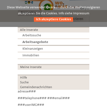
Diese Webseite verwendet Cookies – durch das Weiternavigieren
de
it
Startseite
akzeptieren Sie die Cookies. Info siehe Impressum
Anmelden
Registrieren
Ich akzeptiere Cookies
Alle Inserate
Arbeitssuche
Arbeitsangebote
Kleinanzeigen
Immobilien
Meine Inserate
Hilfe
Suche
Gemeindenachrichten
adresse###
###telephone### ###email###
###userIMG###