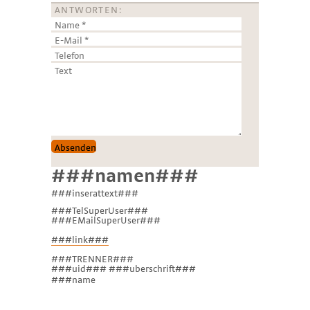
ANTWORTEN:
###namen###
###inserattext###
###TelSuperUser###
###EMailSuperUser###
###link###
###TRENNER###
###uid### ###uberschrift###
###name