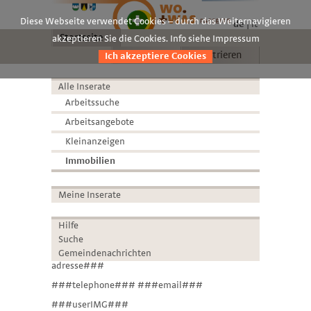
Diese Webseite verwendet Cookies – durch das Weiternavigieren
de
it
Startseite
akzeptieren Sie die Cookies. Info siehe Impressum
Anmelden
Registrieren
Ich akzeptiere Cookies
Alle Inserate
Arbeitssuche
Arbeitsangebote
Kleinanzeigen
Immobilien
Meine Inserate
Hilfe
Suche
Gemeindenachrichten
adresse###
###telephone### ###email###
###userIMG###