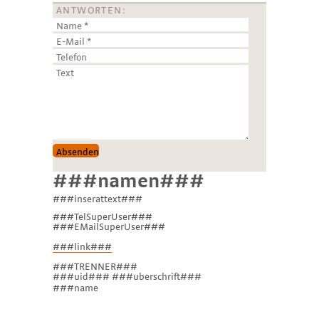
ANTWORTEN:
###namen###
###inserattext###
###TelSuperUser###
###EMailSuperUser###
###link###
###TRENNER###
###uid### ###uberschrift###
###name